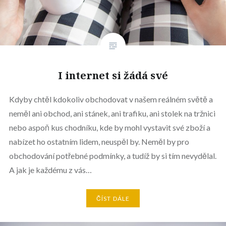
I internet si žádá své
Kdyby chtěl kdokoliv obchodovat v našem reálném světě a
neměl ani obchod, ani stánek, ani trafiku, ani stolek na tržnici
nebo aspoň kus chodníku, kde by mohl vystavit své zboží a
nabízet ho ostatním lidem, neuspěl by. Neměl by pro
obchodování potřebné podmínky, a tudíž by si tím nevydělal.
A jak je každému z vás…
ČÍST DÁLE