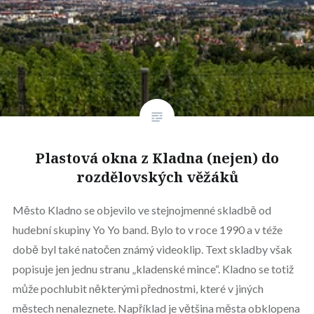
Plastová okna z Kladna (nejen) do
rozdělovských věžáků
Město Kladno se objevilo ve stejnojmenné skladbě od
hudební skupiny Yo Yo band. Bylo to v roce 1990 a v téže
době byl také natočen známý videoklip. Text skladby však
popisuje jen jednu stranu „kladenské mince“. Kladno se totiž
může pochlubit některými přednostmi, které v jiných
městech nenaleznete. Například je většina města obklopena