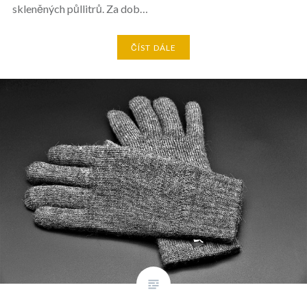
skleněných půllitrů. Za dob…
ČÍST DÁLE