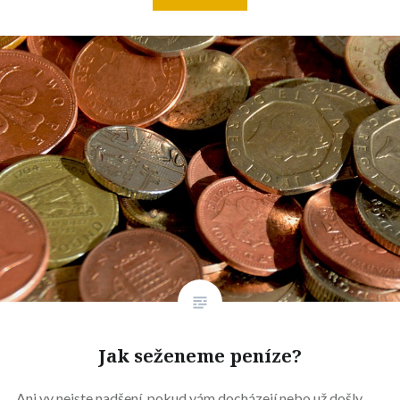
Jak seženeme peníze?
Ani vy nejste nadšení, pokud vám docházejí nebo už došly