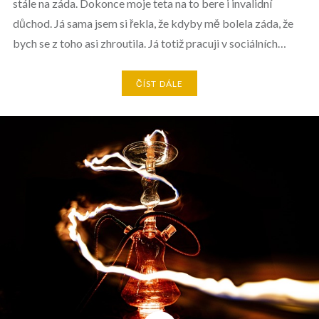
stále na záda. Dokonce moje teta na to bere i invalidní
důchod. Já sama jsem si řekla, že kdyby mě bolela záda, že
bych se z toho asi zhroutila. Já totiž pracuji v sociálních…
ČÍST DÁLE