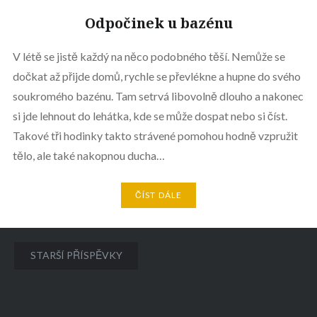
Odpočinek u bazénu
V létě se jistě každý na něco podobného těší. Nemůže se
dočkat až přijde domů, rychle se převlékne a hupne do svého
soukromého bazénu. Tam setrvá libovolně dlouho a nakonec
si jde lehnout do lehátka, kde se může dospat nebo si číst.
Takové tři hodinky takto strávené pomohou hodně vzpružit
tělo, ale také nakopnou ducha…
ČÍST DÁLE
Navigace
STARŠÍ PŘÍSPĚVKY
pro
příspěvky