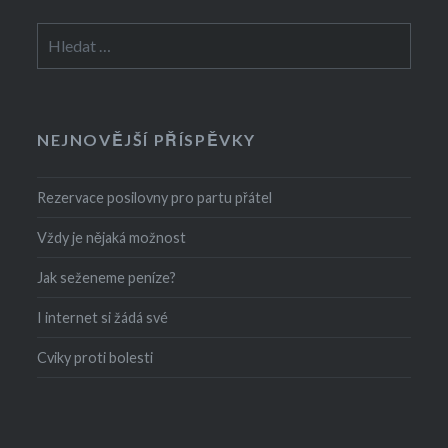
Vyhledávání
NEJNOVĚJŠÍ PŘÍSPĚVKY
Rezervace posilovny pro partu přátel
Vždy je nějaká možnost
Jak seženeme peníze?
I internet si žádá své
Cviky proti bolesti