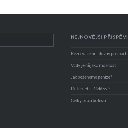
NEJNOVĚJŠÍ PŘÍSPĚV
Rezervace posilovny pro partu
Vždy je nějaká možnost
Jak seženeme peníze?
I internet si žádá své
Cviky proti bolesti