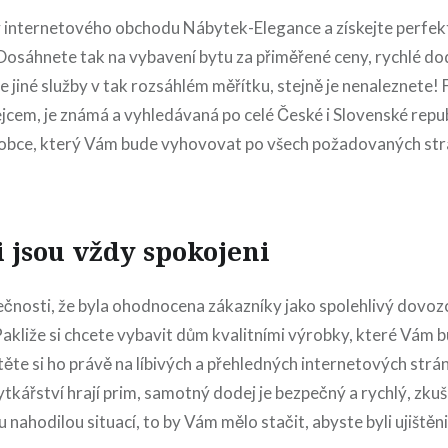
by internetového obchodu
Nábytek
-Elegance a získejte perfe
Dosáhnete tak na vybavení bytu za přiměřené ceny, rychlé dod
e jiné služby v tak rozsáhlém měřítku, stejně je nenaleznete! Fi
jcem, je známá a vyhledávaná po celé České i Slovenské repub
robce, který Vám bude vyhovovat po všech požadovaných strá
 jsou vždy spokojeni
ečnosti, že byla ohodnocena zákazníky jako spolehlivý dovoz
Pakliže si chcete vybavit dům kvalitními výrobky, které Vám 
stěte si ho právě na líbivých a přehledných internetových st
ytkářství hrají prim, samotný dodej je bezpečný a rychlý, zku
u nahodilou situací, to by Vám mělo stačit, abyste byli ujištěn