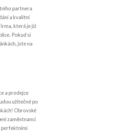
ktního partnera
ání a kvalitní
rma, která je již
lice. Pokud si
nkách, jste na
ce a prodejce
budou užitečné po
ránkách! Obrovské
šení zaměstnanci
i perfektními