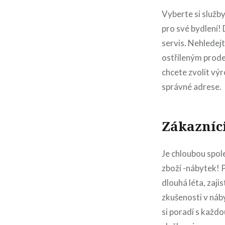
Vyberte si služ
pro své bydlení! 
servis. Nehledejt
ostříleným prode
chcete zvolit vý
správné adrese.
Zákazníci
Je chloubou spol
zboží -nábytek! 
dlouhá léta, zaji
zkušenosti v náb
si poradí s každo