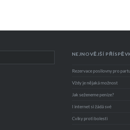
NEJNOVĚJŠÍ PŘÍSPĚV
Rezervace posilovny pro partu
Vždy je nějaká možnost
Jak seženeme peníze?
I internet si žádá své
Cviky proti bolesti