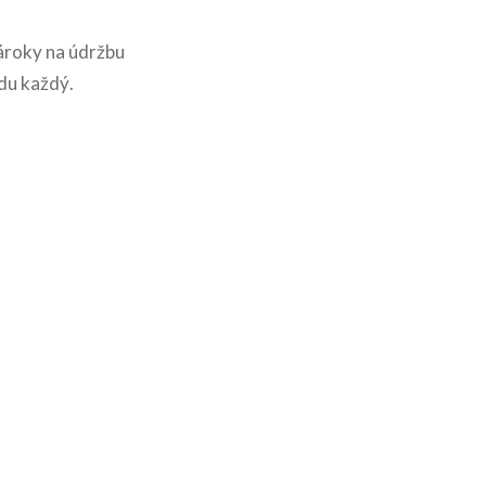
nároky na údržbu
du každý.