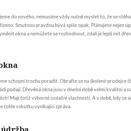
hujeme do nového, nemusíme vždy nutně myslet to, že se stě
řízeno. Smutnou pravdou bývá spíše opak. Plánujete nejen úp
vyměnit okna a nemůžete se rozhodnout, zdali je lepší mít dř
okna
 schopni trochu poradit. Obraťte se na školené prodejce či 
i podají. Dřevěná okna jsou v dnešní době velmi kvalitní a n
iích! Mají totiž výborné izolační vlastnosti. A v době, kdy se 
e tohle vskutku vynikající zpráva.
 údržba