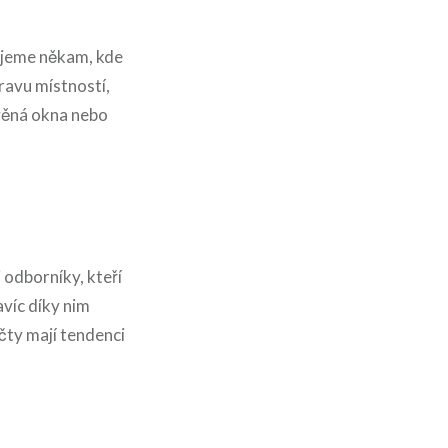
hujeme někam, kde
ravu místností,
evěná okna nebo
odborníky, kteří
avíc díky nim
účty mají tendenci