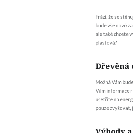
Frází, že se stě
bude vše nově za
ale také chcete 
plastová?
Dřevěná 
Možná Vám budeme
Vám informace rád
ušetříte na energ
pouze zvyšovat, j
Výhody a